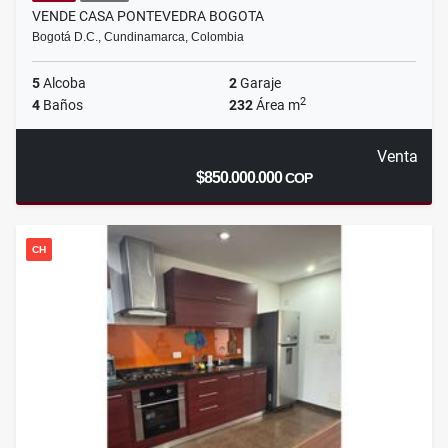
VENDE CASA PONTEVEDRA BOGOTA
Bogotá D.C., Cundinamarca, Colombia
5
Alcoba
2
Garaje
2
4
Baños
232
Área m
Venta
$850.000.000
COP
CH