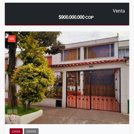
Venta
$900.000.000
COP
CH
CASA
VENTA