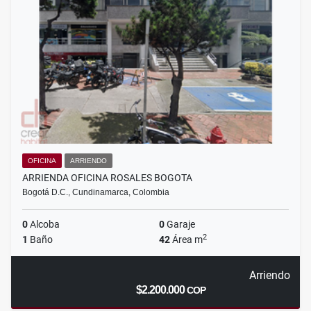
OFICINA
ARRIENDO
ARRIENDA OFICINA ROSALES BOGOTA
Bogotá D.C., Cundinamarca, Colombia
0
Alcoba
0
Garaje
2
1
Baño
42
Área m
Arriendo
$2.200.000
COP