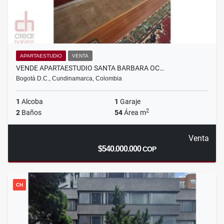
APARTAESTUDIO
VENTA
VENDE APARTAESTUDIO SANTA BARBARA OC…
Bogotá D.C., Cundinamarca, Colombia
1
Alcoba
1
Garaje
2
2
Baños
54
Área m
Venta
$540.000.000
COP
CH