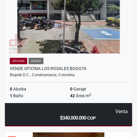
OFICINA
VENTA
VENDE OFICINA LOS ROSALES BOGOTA
Bogotá D.C., Cundinamarca, Colombia
0
Alcoba
0
Garaje
2
1
Baño
42
Área m
Venta
$340.000.000
COP