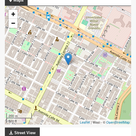
Mapa
+
−
200 m
500 ft
Leaflet
| Wasi - ©
OpenStreetMap
Street View