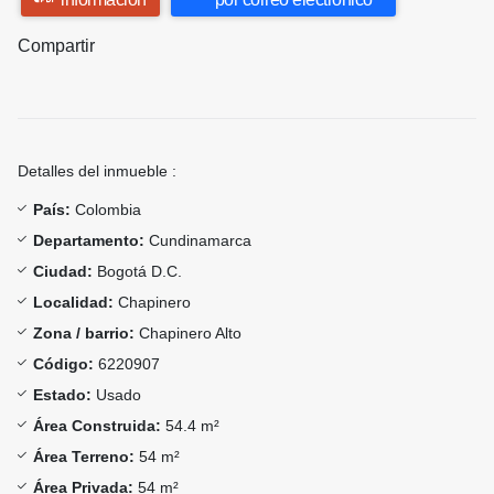
Compartir
Detalles del inmueble :
País:
Colombia
Departamento:
Cundinamarca
Ciudad:
Bogotá D.C.
Localidad:
Chapinero
Zona / barrio:
Chapinero Alto
Código:
6220907
Estado:
Usado
Área Construida:
54.4 m²
Área Terreno:
54 m²
Área Privada:
54 m²