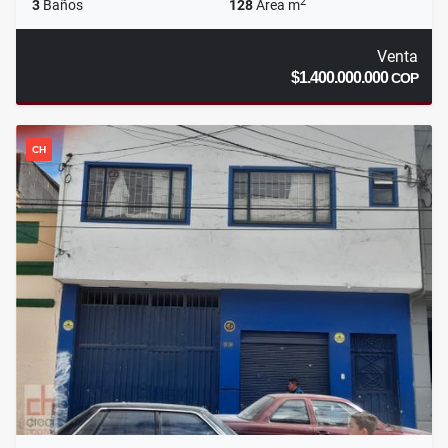
2
3
Baños
128
Área m
Venta
$1.400.000.000
COP
CH