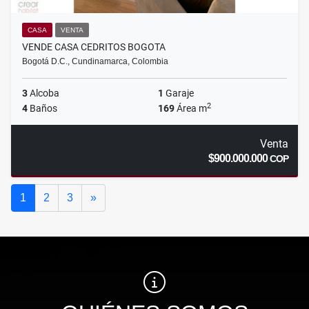
CASA
VENTA
VENDE CASA CEDRITOS BOGOTA
Bogotá D.C., Cundinamarca, Colombia
3
Alcoba
1
Garaje
2
4
Baños
169
Área m
Venta
$900.000.000
COP
Siguiente
1
2
3
»