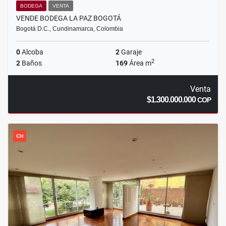
BODEGA
VENTA
VENDE BODEGA LA PAZ BOGOTÁ
Bogotá D.C., Cundinamarca, Colombia
0
Alcoba
2
Garaje
2
2
Baños
169
Área m
Venta
$1.300.000.000
COP
CH