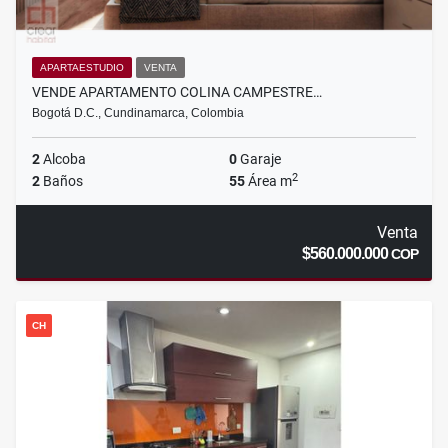
APARTAESTUDIO
VENTA
VENDE APARTAMENTO COLINA CAMPESTRE…
Bogotá D.C., Cundinamarca, Colombia
2
Alcoba
0
Garaje
2
2
Baños
55
Área m
Venta
$560.000.000
COP
CH