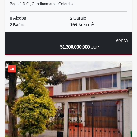
Bogotá D.C., Cundinamarca, Colombia
0
Alcoba
2
Garaje
2
2
Baños
169
Área m
Venta
$1.300.000.000
COP
CH