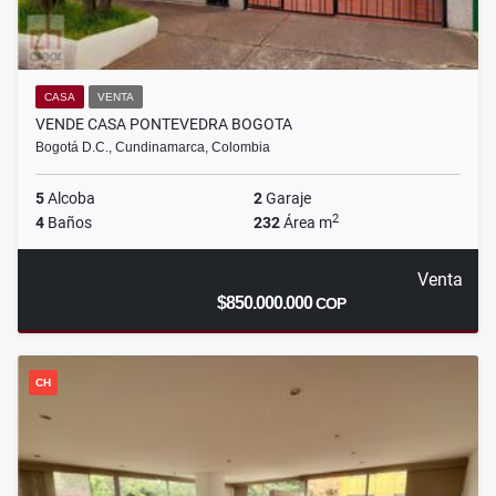
CASA
VENTA
VENDE CASA PONTEVEDRA BOGOTA
Bogotá D.C., Cundinamarca, Colombia
5
Alcoba
2
Garaje
2
4
Baños
232
Área m
Venta
$850.000.000
COP
CH