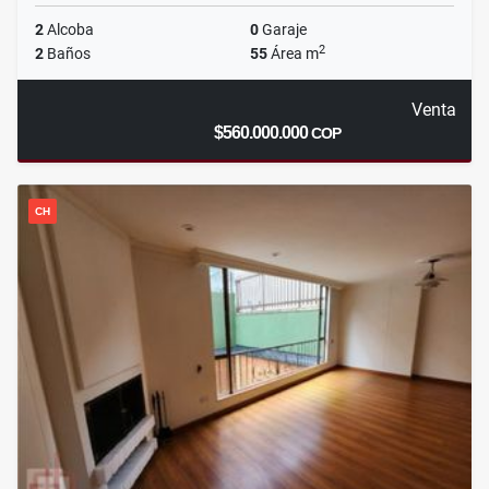
2
Alcoba
0
Garaje
2
2
Baños
55
Área m
Venta
$560.000.000
COP
CH