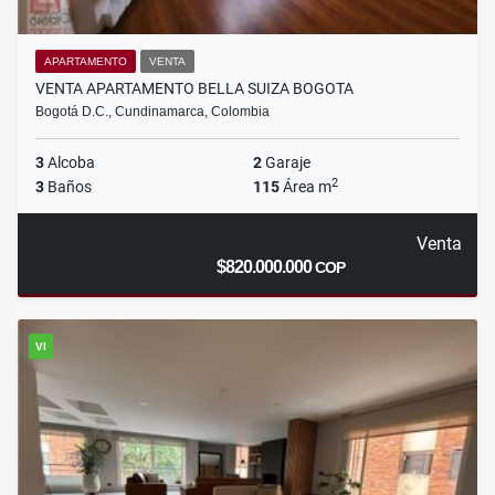
APARTAMENTO
VENTA
VENTA APARTAMENTO BELLA SUIZA BOGOTA
Bogotá D.C., Cundinamarca, Colombia
3
Alcoba
2
Garaje
2
3
Baños
115
Área m
Venta
$820.000.000
COP
VI