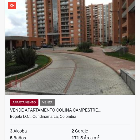
CH
APARTAMENTO
VENTA
VENDE APARTAMENTO COLINA CAMPESTRE…
Bogotá D.C., Cundinamarca, Colombia
3
Alcoba
2
Garaje
2
5
Baños
171.5
Área m