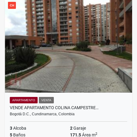
CH
APARTAMENTO
VENTA
VENDE APARTAMENTO COLINA CAMPESTRE…
Bogotá D.C., Cundinamarca, Colombia
3
Alcoba
2
Garaje
2
5
Baños
171.5
Área m