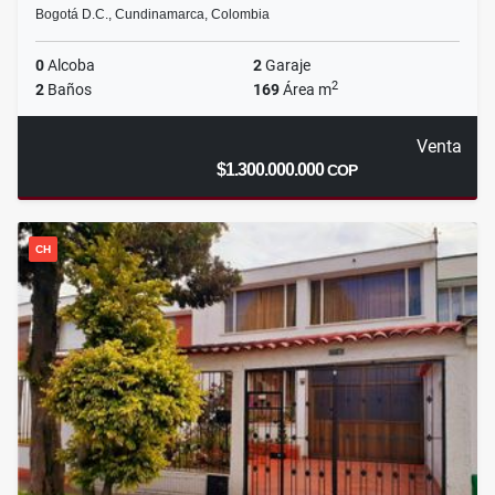
Bogotá D.C., Cundinamarca, Colombia
0
Alcoba
2
Garaje
2
2
Baños
169
Área m
Venta
$1.300.000.000
COP
CH