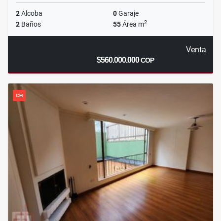
2
Alcoba
0
Garaje
2
2
Baños
55
Área m
Venta
$560.000.000
COP
CH