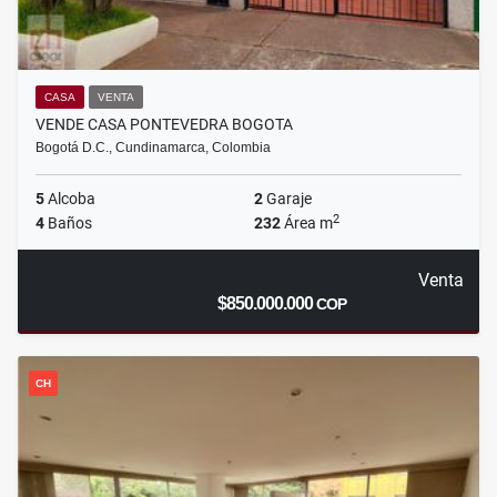
CASA
VENTA
VENDE CASA PONTEVEDRA BOGOTA
Bogotá D.C., Cundinamarca, Colombia
5
Alcoba
2
Garaje
2
4
Baños
232
Área m
Venta
$850.000.000
COP
CH