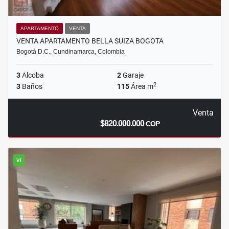
APARTAMENTO
VENTA
VENTA APARTAMENTO BELLA SUIZA BOGOTA
Bogotá D.C., Cundinamarca, Colombia
3
Alcoba
2
Garaje
2
3
Baños
115
Área m
Venta
$820.000.000
COP
VI