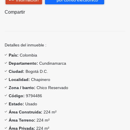
Compartir
Detalles del inmueble :
País:
Colombia
Departamento:
Cundinamarca
Ciudad:
Bogotá D.C.
Localidad:
Chapinero
Zona / barrio:
Chico Reservado
Código:
9794486
Estado:
Usado
Área Construida:
224 m²
Área Terreno:
224 m²
Área Privada:
224 m²