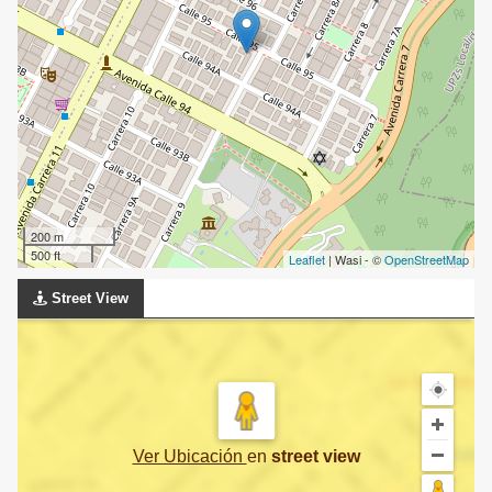
200 m
500 ft
Leaflet
| Wasi - ©
OpenStreetMap
Street View
Ver Ubicación
en
street view