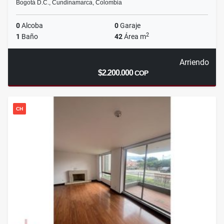
Bogotá D.C., Cundinamarca, Colombia
0
Alcoba
0
Garaje
2
1
Baño
42
Área m
Arriendo
$2.200.000
COP
CH